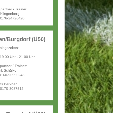
artner / Trainer:
 Klingenberg
 0176-24726420
n/Burgdorf (Ü50)
iningszeiten:
19.00 Uhr - 21.00 Uhr
artner / Trainer:
rk Schülke
 0160-96996248
ns Berkhan
: 0170-3087512