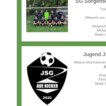
SG Sorgense
Tra
Mittwoch von 
Ansprechp
Micha
Mobil:
Jugend J
Weiere Informatione
A
Ansp
Flor
Mobil: