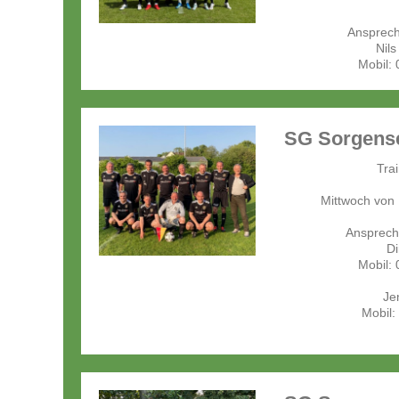
Ansprechp
Nils
Mobil:
SG Sorgense
Tra
Mittwoch von 
Ansprechp
Di
Mobil:
Je
Mobil