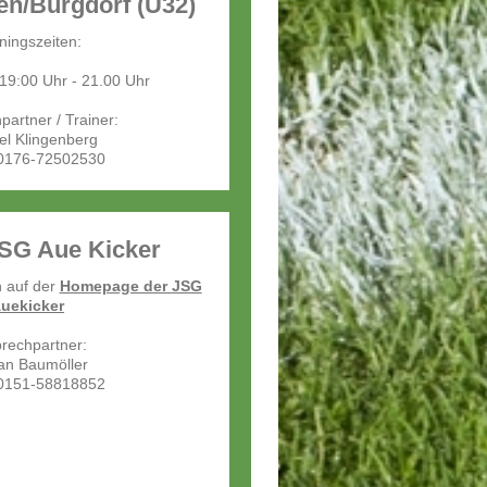
n/Burgdorf (Ü32)
iningszeiten:
19:00 Uhr - 21.00 Uhr
artner / Trainer:
el Klingenberg
 0176-72502530
SG Aue Kicker
n auf der
Homepage der JSG
uekicker
rechpartner:
ian Baumöller
 0151-58818852